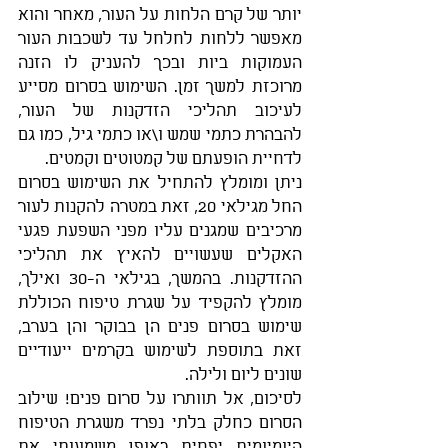
יותר של קרם הלחות על העור, מאחר והוא 
מאפשר ללחות לחלחל עד לשכבות העור 
העמוקות ביות ובכך להעניק לו הזנה 
מרוכזת למשך זמן. השימוש בסרום מסייע 
לעיכוב תהליכי הזדקנות של העור, 
להבהרת כתמי שמש ו\או כתמי גיל, כמו גם 
לדחיית הופעתם של קמטוטים וקמטים. 
ניתן ומומלץ להתחיל את השימוש בסרום 
החל מגילאי 20, זאת במטרה להקנות לעור 
מרכיבים שמגנים עליו מפני השפעת פגעי 
האקלים שעשויים להאיץ את תהליכי 
ההזדקנות. בהמשך, בגילאי ה-30 ואילך, 
מומלץ להקפיד על שגרת טיפוח הכוללת 
שימוש בסרום פנים הן בבוקר והן בערב, 
זאת בתוספת לשימוש בקרמים ייעודיים 
שונים ליום ולילה. 
לסיכום, אל תוותרו על סרום פנים! שילוב 
הסרום כחלק בלתי נפרד משגרת הטיפוח 
היומיומית יפחית באופן משמעותי את 