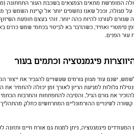
קולה המופרשת מתאים הנמצאים בשכבת העור התחתונה (מלנ
 על סגולה, וככל שאנו נחשפים יותר אל קרינת השמש כך מו
ה שגורם לעורנו להיות כהה יותר. זוהי בעצם תופעת השיזוף
ן סימטרי ואחיד, כשהדבר בא לביטוי בכתמי שמש כהים באז
עור הפנים.
יווצרות פיגמנטציה וכתמים בעור 
מש, ישנם עוד מגוון גורמים שעשויים להגביר את ייצור המל
נטילת גלולות למניעת הריון לאורך זמן יכולה להחמיר את הפ
להזכיר את גורם הגיל, והסיבה להתפתחות והתרבות הכתמים 
 קשורה לשינויים ההורמונליים המתרחשים כחלק מהתהליך
המעודדים פיגמנטציה, ניתן למנות גם אורח חיים ותזונה לקו