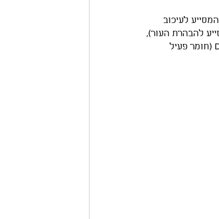
 מפרח הקמומיל המסייע לעיכוב 
, O.D.A White (רכיב פעיל המסייע להבהרת העור), 
B-White (פפטיד ייחודי לטיפול בסוגים מסוימים של פיגמנטציה) ו- Delentigo (חומר פעיל 